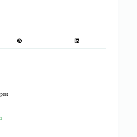
pest
62