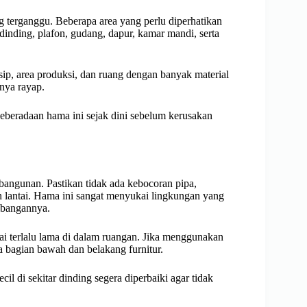
g terganggu. Beberapa area yang perlu diperhatikan
dinding, plafon, gudang, dapur, kamar mandi, serta
sip, area produksi, dan ruang dengan banyak material
nya rayap.
keberadaan hama ini sejak dini sebelum kerusakan
angunan. Pastikan tidak ada kebocoran pipa,
dan lantai. Hama ini sangat menyukai lingkungan yang
mbangannya.
ai terlalu lama di dalam ruangan. Jika menggunakan
a bagian bawah dan belakang furnitur.
ecil di sekitar dinding segera diperbaiki agar tidak