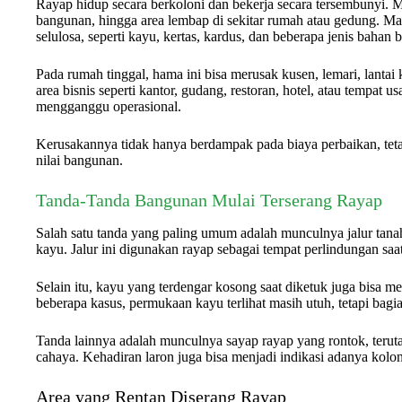
Rayap hidup secara berkoloni dan bekerja secara tersembunyi. M
bangunan, hingga area lembap di sekitar rumah atau gedung. 
selulosa, seperti kayu, kertas, kardus, dan beberapa jenis bahan
Pada rumah tinggal, hama ini bisa merusak kusen, lemari, lantai
area bisnis seperti kantor, gudang, restoran, hotel, atau tempat 
mengganggu operasional.
Kerusakannya tidak hanya berdampak pada biaya perbaikan, te
nilai bangunan.
Tanda-Tanda Bangunan Mulai Terserang Rayap
Salah satu tanda yang paling umum adalah munculnya jalur tanah a
kayu. Jalur ini digunakan rayap sebagai tempat perlindungan sa
Selain itu, kayu yang terdengar kosong saat diketuk juga bisa 
beberapa kasus, permukaan kayu terlihat masih utuh, tetapi bag
Tanda lainnya adalah munculnya sayap rayap yang rontok, terutam
cahaya. Kehadiran laron juga bisa menjadi indikasi adanya kolon
Area yang Rentan Diserang Rayap