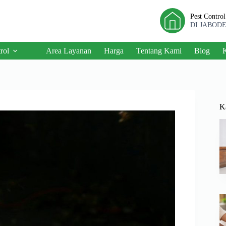
Pest Contro
DI JABOD
rol
Area Layanan
Harga
Tentang Kami
Blog
K