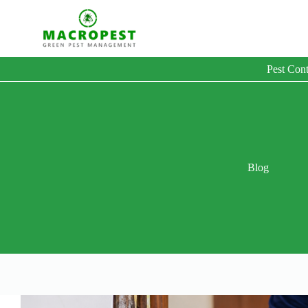
Skip
to
content
Pest Cont
Blog