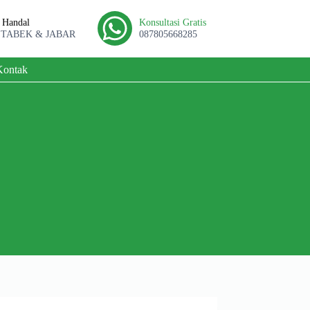
l Handal
Konsultasi Gratis
ETABEK & JABAR
087805668285
Kontak