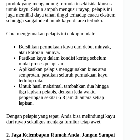
produk yang mengandung formula insektisida khusus
untuk kayu. Selain ampuh mengusir rayap, pelapis ini
juga memiliki daya tahan tinggi terhadap cuaca ekstrem,
sehingga sangat ideal untuk kayu di area terbuka.
Cara menggunakan pelapis ini cukup mudah:
Bersihkan permukaan kayu dari debu, minyak,
atau kotoran lainnya.
Pastikan kayu dalam kondisi kering sebelum
mulai proses pelapisan.
Aplikasikan pelapis menggunakan kuas atau
semprotan, pastikan seluruh permukaan kayu
tertutup rata.
Untuk hasil maksimal, tambahkan dua hingga
tiga lapisan pelapis, dengan jeda waktu
pengeringan sekitar 6-8 jam di antara setiap
lapisan.
Dengan pelapis yang tepat, Anda bisa melindungi kayu
dari rayap sekaligus menjaga furnitur tetap awet.
2. Jaga Kelembapan Rumah Anda, Jangan Sampai