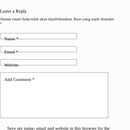
Leave a Reply
Alamat email Anda tidak akan dipublikasikan.
Ruas yang wajib ditandai
*
Name
*
Email
*
Website
Add Comment
*
Save my name, email and website in this browser for the