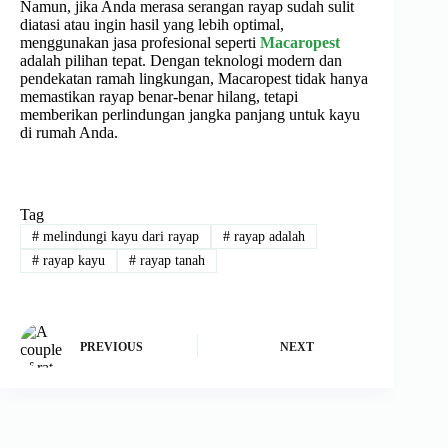
Namun, jika Anda merasa serangan rayap sudah sulit
diatasi atau ingin hasil yang lebih optimal,
menggunakan jasa profesional seperti
Macaropest
adalah pilihan tepat. Dengan teknologi modern dan
pendekatan ramah lingkungan, Macaropest tidak hanya
memastikan rayap benar-benar hilang, tetapi
memberikan perlindungan jangka panjang untuk kayu
di rumah Anda.
Tag
#
melindungi kayu dari rayap
#
rayap adalah
#
rayap kayu
#
rayap tanah
PREVIOUS
NEXT