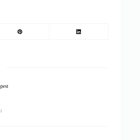
pest
62