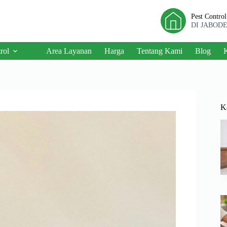
Pest Contro
DI JABOD
rol
Area Layanan
Harga
Tentang Kami
Blog
K