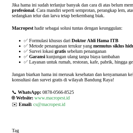
Jika hama ini sudah terlanjur banyak dan cara di atas belum m
profesional
. Cara mandiri seperti semprotan, perangkap lem, atau
sedangkan telur dan larva tetap berkembang biak.
Macropest
hadir sebagai solusi tuntas dengan keunggulan:
✅ Formulasi khusus dari
Doktor Ahli Hama ITB
✅ Metode penanganan terukur yang
memutus siklus hidu
✅ Survei lokasi
gratis
sebelum penanganan
✅
Garansi
kunjungan ulang tanpa biaya tambahan
✅ Layanan untuk rumah, restoran, kafe, pabrik, hingga g
Jangan biarkan hama ini merusak kesehatan dan kenyamanan k
konsultasi dan survei gratis di wilayah Bandung Raya!
📞
WhatsApp:
0878-0566-8525
🌐
Website:
www.macropest.id
✉️
Email:
cs@macropest.id
Tag