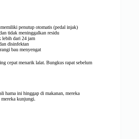
memiliki penutup otomatis (pedal injak)
n tidak meninggalkan residu
ebih dari 24 jam
dan disinfektan
rangi bau menyengat
ing cepat menarik lalat. Bungkus rapat sebelum
 kali hama ini hinggap di makanan, mereka
a mereka kunjungi.