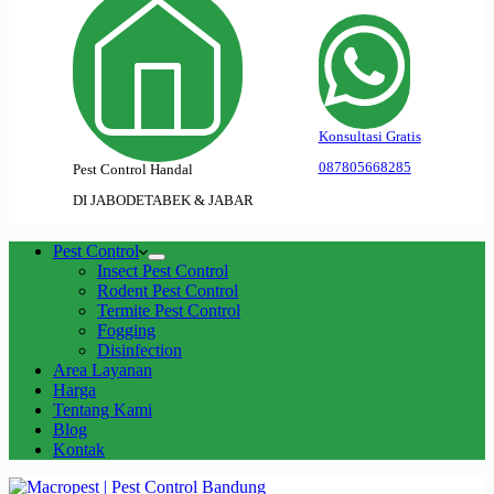
Konsultasi Gratis
087805668285
Pest Control Handal
DI JABODETABEK & JABAR
Pest Control
Insect Pest Control
Rodent Pest Control
Termite Pest Control
Fogging
Disinfection
Area Layanan
Harga
Tentang Kami
Blog
Kontak