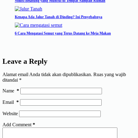
Solusi Belatung yang Muncul di Tempat Sampah Rumah
Kenapa Ada Jalur Tanah di Dinding? Ini Penyebabnya
6 Cara Mengatasi Semut yang Terus Datang ke Meja Makan
Leave a Reply
Alamat email Anda tidak akan dipublikasikan.
Ruas yang wajib
ditandai
*
Name
*
Email
*
Website
Add Comment
*