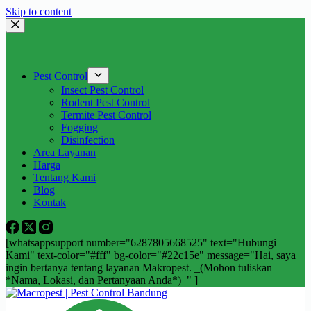
Skip to content
Pest Control
Insect Pest Control
Rodent Pest Control
Termite Pest Control
Fogging
Disinfection
Area Layanan
Harga
Tentang Kami
Blog
Kontak
[whatsappsupport number="6287805668525" text="Hubungi
Kami" text-color="#fff" bg-color="#22c15e" message="Hai, saya
ingin bertanya tentang layanan Makropest. _(Mohon tuliskan
*Nama, Lokasi, dan Pertanyaan Anda*)_" ]