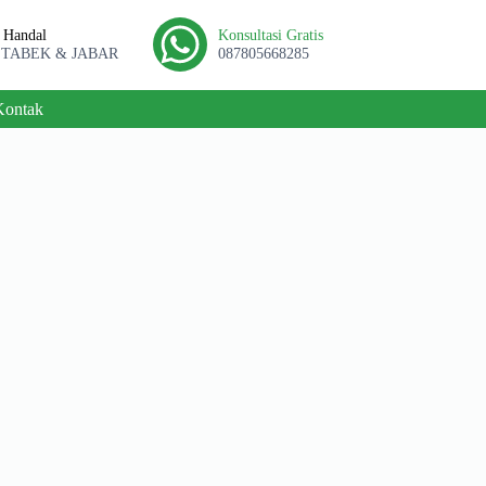
l Handal
Konsultasi Gratis
ETABEK & JABAR
087805668285
Kontak