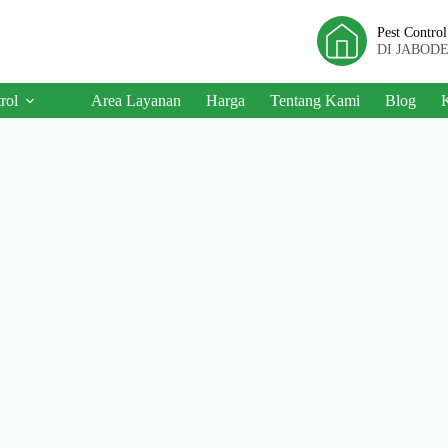
Pest Contro
DI JABOD
rol
Area Layanan
Harga
Tentang Kami
Blog