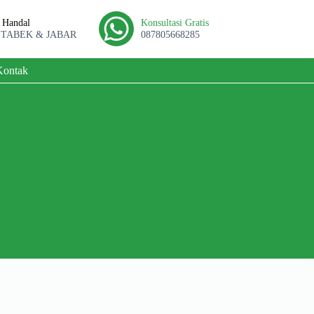
l Handal
Konsultasi Gratis
ETABEK & JABAR
087805668285
Kontak