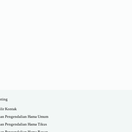
nting
lir Kontak
an Pengendalian Hama Umum
an Pengendalian Hama Tikus
an Pengendalian Hama Rayap