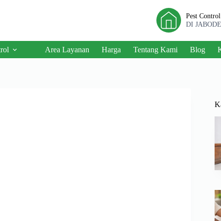
Pest Contro
DI JABOD
rol
Area Layanan
Harga
Tentang Kami
Blog
K