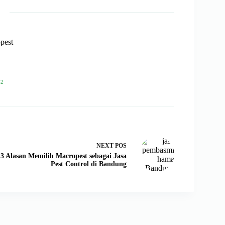
pest
62
NEXT
POS
3 Alasan Memilih Macropest sebagai Jasa
Pest Control di Bandung