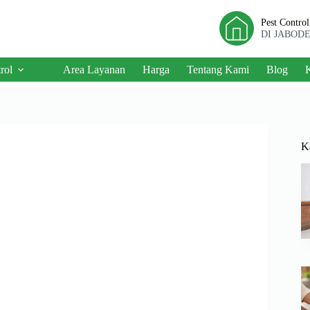
Pest Contro
DI JABOD
rol
Area Layanan
Harga
Tentang Kami
Blog
K